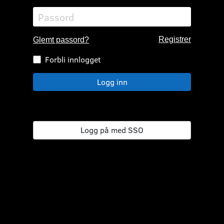
epost
Passord
Registrer
Glemt passord?
Forbli innlogget
Logg inn
Logg på med SSO